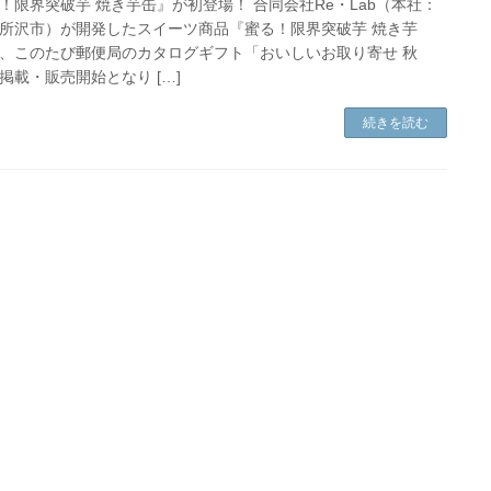
！限界突破芋 焼き芋缶』が初登場！ 合同会社Re・Lab（本社：
所沢市）が開発したスイーツ商品『蜜る！限界突破芋 焼き芋
、このたび郵便局のカタログギフト「おいしいお取り寄せ 秋
掲載・販売開始となり […]
続きを読む