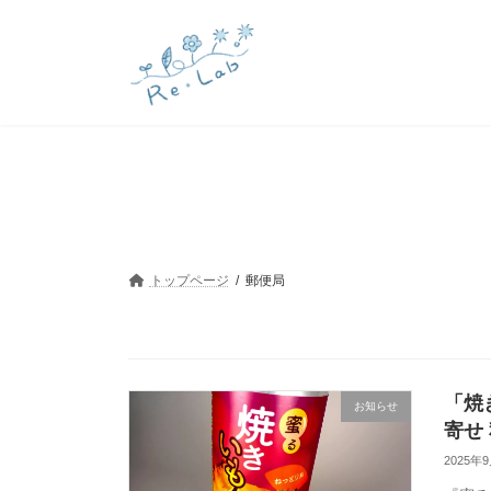
コ
ナ
ン
ビ
テ
ゲ
ン
ー
ツ
シ
へ
ョ
ス
ン
キ
に
ッ
移
プ
動
トップページ
郵便局
「焼
お知らせ
寄せ
2025年