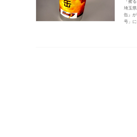
『蜜る
埼玉県
缶』が
号」に