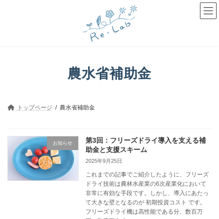
コ
ナ
ン
ビ
テ
ゲ
ン
ー
ツ
シ
へ
ョ
ス
ン
キ
に
農水省補助金
ッ
移
プ
動
トップページ
農水省補助金
第3回：フリーズドライ導入を支える補
お知らせ
助金と支援スキーム
2025年9月25日
これまでの記事でご紹介したように、フリーズ
ドライ技術は農林水産業の6次産業化において
非常に有効な手段です。しかし、導入にあたっ
て大きな壁となるのが 初期投資コスト です。
フリーズドライ機は高性能である分、数百万