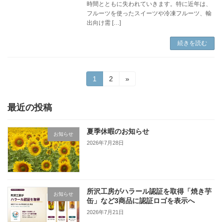
時間とともに失われていきます。特に近年は、
フルーツを使ったスイーツや冷凍フルーツ、輸
出向け需 […]
続きを読む
投
固
固
1
2
»
定
定
稿
ペ
ペ
ー
ー
最近の投稿
の
ジ
ジ
ペ
夏季休暇のお知らせ
お知らせ
2026年7月28日
ー
ジ
送
所沢工房がハラール認証を取得「焼き芋
り
お知らせ
缶」など3商品に認証ロゴを表示へ
2026年7月21日