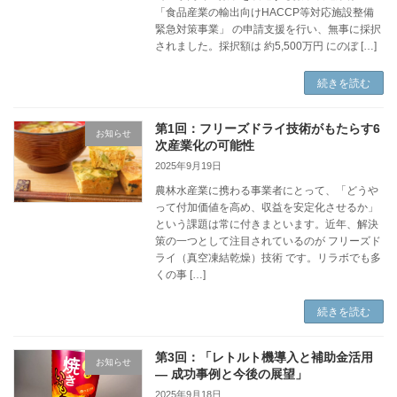
「食品産業の輸出向けHACCP等対応施設整備
緊急対策事業」 の申請支援を行い、無事に採択
されました。採択額は 約5,500万円 にのぼ […]
続きを読む
第1回：フリーズドライ技術がもたらす6
お知らせ
次産業化の可能性
2025年9月19日
農林水産業に携わる事業者にとって、「どうや
って付加価値を高め、収益を安定化させるか」
という課題は常に付きまといます。近年、解決
策の一つとして注目されているのが フリーズド
ライ（真空凍結乾燥）技術 です。リラボでも多
くの事 […]
続きを読む
第3回：「レトルト機導入と補助金活用
お知らせ
― 成功事例と今後の展望」
2025年9月18日