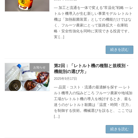
― 加工と流通を一体で変える“常温化”戦略 ― レ
トルト機導入が生む新しい事業モデル レトルト
機は「加熱殺菌装置」としての機能だけではな
く、フルーツ農家にとって販路拡大・在庫戦
略・安全性強化を同時に実現できる投資です。
実 […]
続きを読む
第2回：「レトルト機の種類と規模別・
お知らせ
機能別の選び方」
2025年9月17日
― 品質・コスト・流通の最適解を探す ― レト
ルト機導入の悩みどころ フルーツ農家や地域加
工場がレトルト機の導入を検討するとき、最も
迷うのが レトルト殺菌は「温度・時間・圧力」
を制御する技術。機械選びを誤ると、 ここでは
[…]
続きを読む