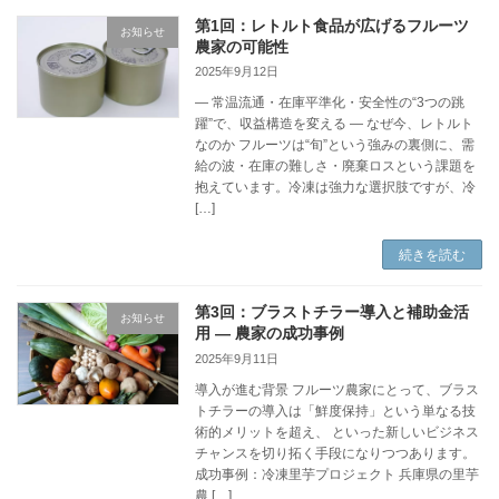
第1回：レトルト食品が広げるフルーツ
お知らせ
農家の可能性
2025年9月12日
― 常温流通・在庫平準化・安全性の“3つの跳
躍”で、収益構造を変える ― なぜ今、レトルト
なのか フルーツは“旬”という強みの裏側に、需
給の波・在庫の難しさ・廃棄ロスという課題を
抱えています。冷凍は強力な選択肢ですが、冷
[…]
続きを読む
第3回：ブラストチラー導入と補助金活
お知らせ
用 ― 農家の成功事例
2025年9月11日
導入が進む背景 フルーツ農家にとって、ブラス
トチラーの導入は「鮮度保持」という単なる技
術的メリットを超え、 といった新しいビジネス
チャンスを切り拓く手段になりつつあります。
成功事例：冷凍里芋プロジェクト 兵庫県の里芋
農 […]