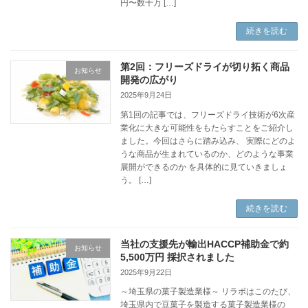
円〜数千万 […]
続きを読む
第2回：フリーズドライが切り拓く商品
お知らせ
開発の広がり
2025年9月24日
第1回の記事では、フリーズドライ技術が6次産
業化に大きな可能性をもたらすことをご紹介し
ました。今回はさらに踏み込み、 実際にどのよ
うな商品が生まれているのか、どのような事業
展開ができるのか を具体的に見ていきましょ
う。 […]
続きを読む
当社の支援先が輸出HACCP補助金で約
お知らせ
5,500万円 採択されました
2025年9月22日
～埼玉県の菓子製造業様～ リラボはこのたび、
埼玉県内で豆菓子を製造する菓子製造業様の