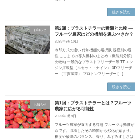
続きを読む
第2回：ブラストチラーの種類と比較 ―
お知らせ
フルーツ農家はどの機能を選ぶべきか？
2025年9月10日
冷却方式の違い 付加機能の選択肢 規模別の適
性 ここまでの導入機材のまとめ（機能別分類）
比較軸 一般的なブラストフリーザー等 TT-エン
ジン搭載型（ルセット・ナイン） 3Dフリーザ
ー （古賀産業） プロトンフリーザー […]
続きを読む
第1回：ブラストチラーとは？フルーツ
お知らせ
農家に広がる可能性
2025年9月9日
フルーツ農家が直面する課題 フルーツは鮮度が
命です。収穫したその瞬間から劣化が始まり、
糖度や酸味のバランス、香り、みずみずしさは