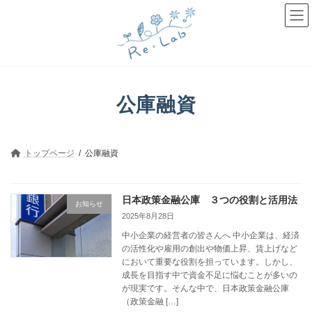
コ
ナ
ン
ビ
テ
ゲ
ン
ー
ツ
シ
へ
ョ
ス
ン
キ
に
公庫融資
ッ
移
プ
動
トップページ
公庫融資
日本政策金融公庫 ３つの役割と活用法
お知らせ
2025年8月28日
中小企業の経営者の皆さんへ 中小企業は、経済
の活性化や雇用の創出や物価上昇、賃上げなど
において重要な役割を担っています。しかし、
成長を目指す中で資金不足に悩むことが多いの
が現実です。そんな中で、日本政策金融公庫
（政策金融 […]