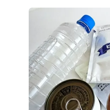
更
新
日
時
: