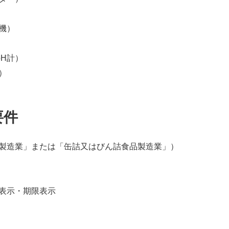
機）
H計）
）
要件
製造業」または「缶詰又はびん詰食品製造業」）
表示・期限表示