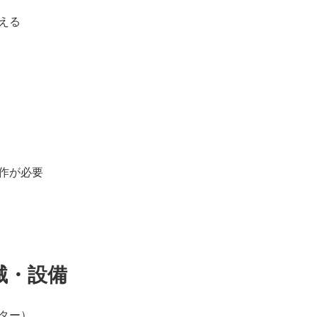
える
作が必要
械・設備
ター）