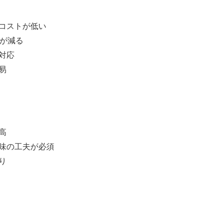
コストが低い
が減る
対応
易
高
味の工夫が必須
り