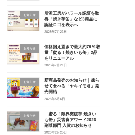
所沢工房がハラール認証を取
お知らせ
得「焼き芋缶」など3商品に
認証ロゴを表示へ
2026年7月21日
価格据え置きで最大約79％増
お知らせ
量「蜜る！焼きいも缶」2品
をリニューアル
2026年7月21日
新商品発売のお知らせ｜凍ら
お知らせ
せて食べる「ヤキイモ君」発
売開始
2026年5月6日
「蜜る！限界突破芋 焼きい
お知らせ
も缶」災害食アワード2026
副菜部門 入賞のお知らせ
2026年2月25日