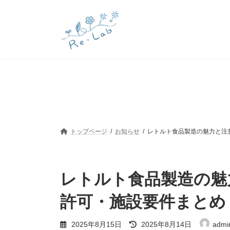
コ
ナ
ン
ビ
テ
ゲ
ン
ー
ツ
シ
へ
ョ
ス
ン
キ
に
ッ
移
プ
動
トップページ
お知らせ
レトルト食品製造の魅力と注
レトルト食品製造の魅
許可・施設要件まとめ
最
2025年8月15日
2025年8月14日
admi
終