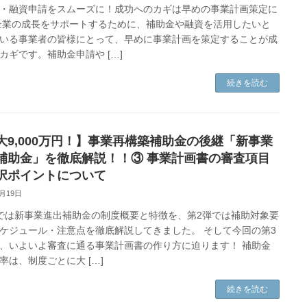
・融資申請をスムーズに！成功へのカギは早めの事業計画策定に
企業の成長をサポートするために、補助金や融資を活用したいと
いる事業者の皆様にとって、早めに事業計画を策定することが成
カギです。補助金申請や […]
続きを読む
大9,000万円！】事業再構築補助金の後継「新事業
補助金」を徹底解説！！③ 事業計画書の審査項目
択ポイントについて
8月19日
では新事業進出補助金の制度概要と特徴を、第2弾では補助対象要
ケジュール・注意点を徹底解説してきました。 そして今回の第3
、いよいよ審査に通る事業計画書の作り方に迫ります！ 補助金
率は、制度ごとに大 […]
続きを読む