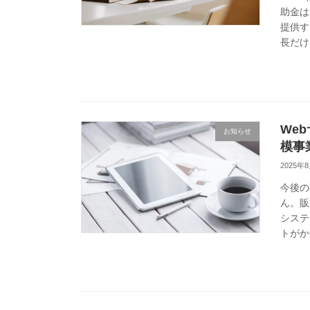
助金は
提供す
長だけ
We
お知らせ
模事
2025年
今後の
ん。販
システ
トがか