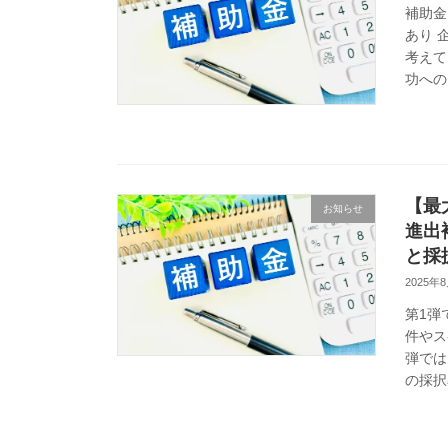
補助金
あり 
考えて
功への
【最
お知らせ
進出
と採
2025年
第1弾
件やス
弾では
の採択