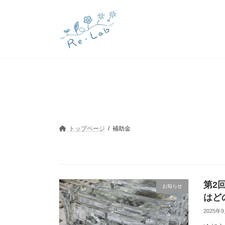
コ
ナ
ン
ビ
テ
ゲ
ン
ー
ツ
シ
へ
ョ
ス
ン
キ
に
ッ
移
プ
動
トップページ
補助金
第2
お知らせ
はど
2025年