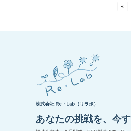
投
«
稿
の
ペ
ー
ジ
送
り
株式会社 Re・Lab（リラボ）
あなたの挑戦を、今す