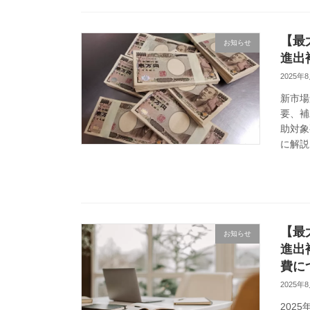
【最
お知らせ
進出
2025年
新市場
要、補
助対象
に解説
【最
お知らせ
進出
費に
2025年
202