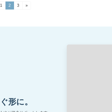
固
1
固
2
固
3
»
定
定
定
ペ
ペ
ペ
ー
ー
ー
ジ
ジ
ジ
ぐ形に。