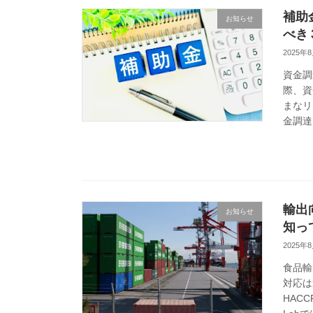
補助
お知らせ
べき
2025年
資金調
際、資
まなリ
金調達
輸出
お知らせ
知っ
2025年
食品輸
対応は
HAC