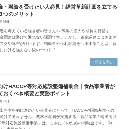
金・融資を受けたい人必見！経営革新計画を立てる
３つのメリット
8月26日
達を考えている経営者の皆さんへ 事業の拡大や成長を目指す
金調達は避けて通れない課題です。しかし、資金調達にはさまざ
スクや障害が伴います。補助金や低利融資を活用することは、資
における強力な手段の一つ […]
続きを読む
向けHACCP等対応施設整備補助金｜食品事業者が
ておくべき概要と実務ポイント
8月21日
出を本格的に進めたい事業者にとって、HACCPや国際基準への
避けて通れません。農林水産省が実施する「食品産業の輸出向け
CP等対応施設整備事業」は、まさにそのための補助金です。 Re・